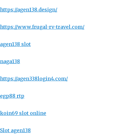
https://agen138.design/
https://www.frugal-rv-travel.com/
agen138 slot
naga138
https://agen338login4.com/
egp88 rtp
koin69 slot online
Slot agen138