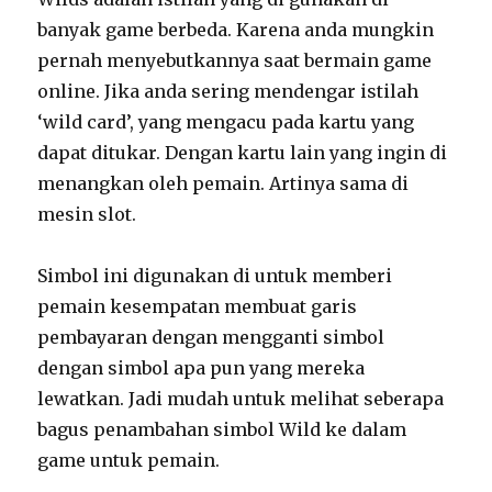
banyak game berbeda. Karena anda mungkin
pernah menyebutkannya saat bermain game
online. Jika anda sering mendengar istilah
‘wild card’, yang mengacu pada kartu yang
dapat ditukar. Dengan kartu lain yang ingin di
menangkan oleh pemain. Artinya sama di
mesin slot.
Simbol ini digunakan di untuk memberi
pemain kesempatan membuat garis
pembayaran dengan mengganti simbol
dengan simbol apa pun yang mereka
lewatkan. Jadi mudah untuk melihat seberapa
bagus penambahan simbol Wild ke dalam
game untuk pemain.