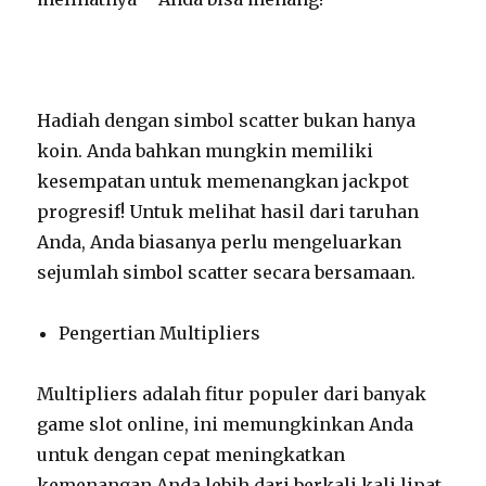
Hadiah dengan simbol scatter bukan hanya
koin. Anda bahkan mungkin memiliki
kesempatan untuk memenangkan jackpot
progresif! Untuk melihat hasil dari taruhan
Anda, Anda biasanya perlu mengeluarkan
sejumlah simbol scatter secara bersamaan.
Pengertian Multipliers
Multipliers adalah fitur populer dari banyak
game slot online, ini memungkinkan Anda
untuk dengan cepat meningkatkan
kemenangan Anda lebih dari berkali kali lipat