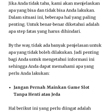
Jika Anda tidak tahu, kami akan menjelaskan
apa yang bisa dan tidak bisa Anda lakukan.
Dalam situasi ini, beberapa hal yang paling
penting. Untuk benar-benar diketahui adalah
apa step fatas yang harus dihindari.
By the way, tidak ada banyak penjelasan untuk
apa yang tidak boleh dilakukan. Jadi penting
bagi Anda untuk mengetahui informasi ini
sehingga Anda dapat memahami apa yang
perlu Anda lakukan:
Jangan Pernah Mainkan Game Slot
Tanpa Henti atau Jeda
Hal berikut ini yang perlu diingat adalah