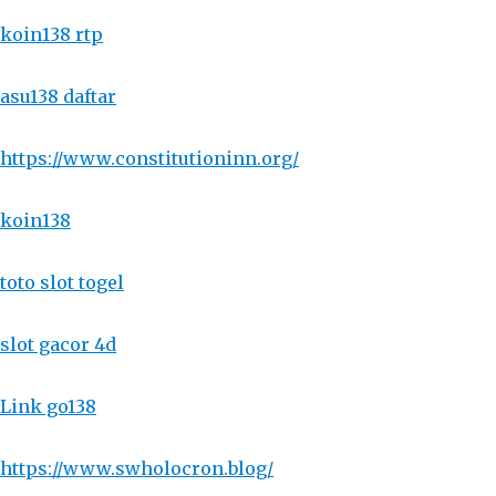
koin138 rtp
asu138 daftar
https://www.constitutioninn.org/
koin138
toto slot togel
slot gacor 4d
Link go138
https://www.swholocron.blog/