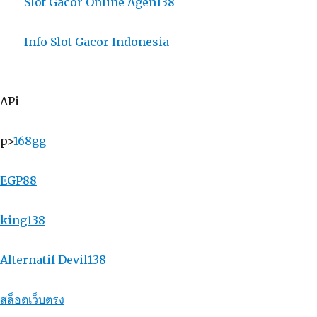
Slot Gacor Online Agen138
Info Slot Gacor Indonesia
APi
p>
168gg
EGP88
king138
Alternatif Devil138
สล็อตเว็บตรง