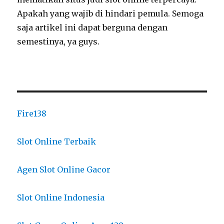
Apakah yang wajib di hindari pemula. Semoga
saja artikel ini dapat berguna dengan
semestinya, ya guys.
Fire138
Slot Online Terbaik
Agen Slot Online Gacor
Slot Online Indonesia