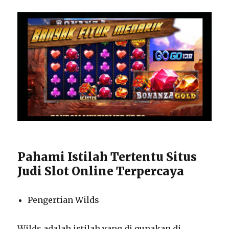
Pahami Istilah Tertentu Situs
Judi Slot Online Terpercaya
Pengertian Wilds
Wilds adalah istilah yang di gunakan di