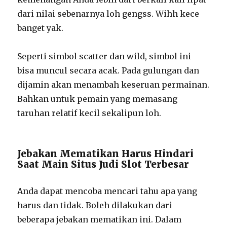
dari nilai sebenarnya loh gengss. Wihh kece
banget yak.
Seperti simbol scatter dan wild, simbol ini
bisa muncul secara acak. Pada gulungan dan
dijamin akan menambah keseruan permainan.
Bahkan untuk pemain yang memasang
taruhan relatif kecil sekalipun loh.
Jebakan Mematikan Harus Hindari
Saat Main Situs Judi Slot Terbesar
Anda dapat mencoba mencari tahu apa yang
harus dan tidak. Boleh dilakukan dari
beberapa jebakan mematikan ini. Dalam