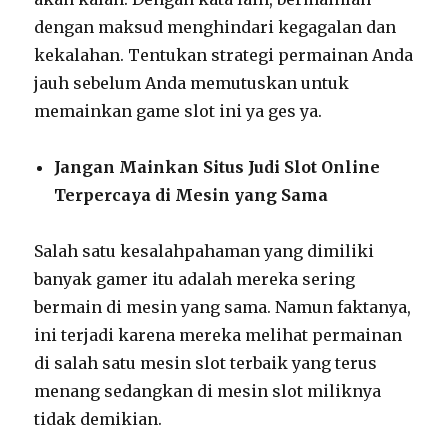
dengan maksud menghindari kegagalan dan
kekalahan. Tentukan strategi permainan Anda
jauh sebelum Anda memutuskan untuk
memainkan game slot ini ya ges ya.
Jangan Mainkan Situs Judi Slot Online
Terpercaya di Mesin yang Sama
Salah satu kesalahpahaman yang dimiliki
banyak gamer itu adalah mereka sering
bermain di mesin yang sama. Namun faktanya,
ini terjadi karena mereka melihat permainan
di salah satu mesin slot terbaik yang terus
menang sedangkan di mesin slot miliknya
tidak demikian.