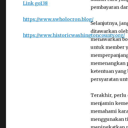
Link go138
pembayaran dari
https://www.swholocron.blog/
Selanjutnya, j
ditawarkan oleh 
https://www.historicwashingtoncounty.org/
menawarkan bon
untuk member ya
memperpanjang 
memenangkan pe
ketentuan yang
persyaratan unt
Terakhir, perlu 
menjamin kemen
memahami karak
menggunakan tip
meningkatkan p