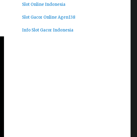
Slot Online Indonesia
Slot Gacor Online Agen138
Info Slot Gacor Indonesia