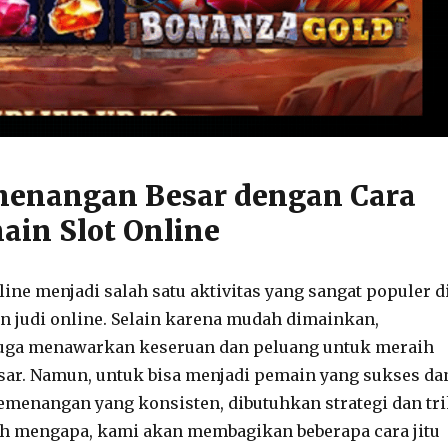
menangan Besar dengan Cara
main Slot Online
line menjadi salah satu aktivitas yang sangat populer d
 judi online. Selain karena mudah dimainkan,
juga menawarkan keseruan dan peluang untuk meraih
ar. Namun, untuk bisa menjadi pemain yang sukses da
menangan yang konsisten, dibutuhkan strategi dan tr
lah mengapa, kami akan membagikan beberapa cara jitu