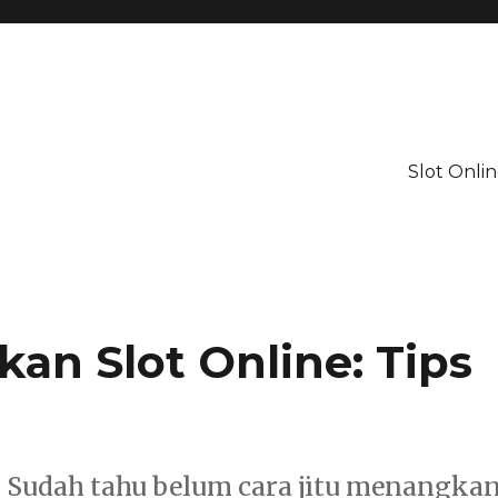
Slot Onli
an Slot Online: Tips
! Sudah tahu belum cara jitu menangka