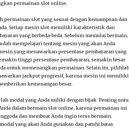
kan permainan slot online.
lah permainan slot yang sesuai dengan kemampuan dan
da. Setiap mesin slot memiliki karakteristik dan
bayaran yang berbeda-beda. Sebelum memulai bermain,
sudah mempelajari tentang mesin yang akan Anda
 mesin yang menawarkan persentase pembayaran yang
semakin tinggi persentase pembayaran, semakin besar
da untuk memenangkan permainan. Selain itu, pilihla
awarkan jackpot progresif, karena mesin ini memiliki
memberikan kemenangan besar.
urlah modal yang Anda miliki dengan bijak. Penting unt
Anda dalam bermain slot online, karena permainan ini
enggoda dan membuat Anda ingin terus bermain.
modal yang akan Anda gunakan dan patuhi batas