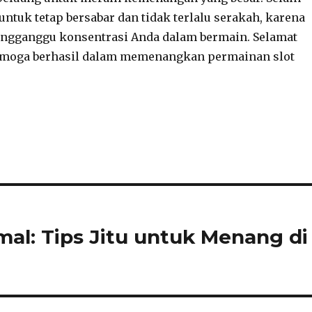
 untuk tetap bersabar dan tidak terlalu serakah, karena
engganggu konsentrasi Anda dalam bermain. Selamat
moga berhasil dalam memenangkan permainan slot
l: Tips Jitu untuk Menang di