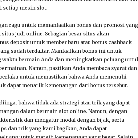
 setiap mesin slot.
angan ragu untuk memanfaatkan bonus dan promosi yang
situs judi online. Sebagian besar situs akan
us deposit untuk member baru atau bonus cashback
ng sudah terdaftar. Manfaatkan bonus ini untuk
waktu bermain Anda dan meningkatkan peluang untu
rmainan. Namun, pastikan Anda membaca syarat dan
 berlaku untuk memastikan bahwa Anda memenuhi
uk dapat menarik kemenangan dari bonus tersebut.
diingat bahwa tidak ada strategi atau trik yang dapat
angan dalam bermain slot online. Namun, dengan
teristik dan mengatur modal dengan bijak, serta
s dan trik yang kami bagikan, Anda dapat
eluang untuk meraih kemenangan yang besar. Selain