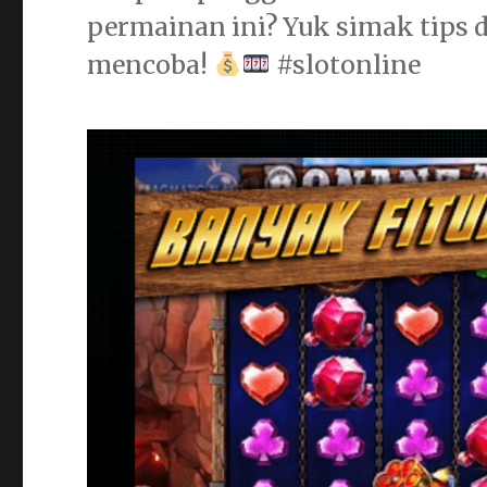
permainan ini? Yuk simak tips da
mencoba!
#slotonline
APi
p>
168gg
EGP88
king138