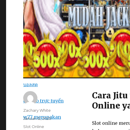
Alternatif Devil138
สล็อตเว็บตรง
King138 Alternatif
King138 Alternatif
แทงบอล
บอลสด
Cara Jit
casino trực tuyến
Online y
Author
Zachary White
w77 merupakan
Posted
Januari 12, 2025
Slot online mer
on
Categories
Slot Online