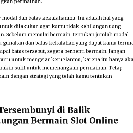
gkan permainan.
ur modal dan batas kekalahanmu. Ini adalah hal yang
untuk dilakukan agar kamu tidak kehilangan uang
an. Sebelum memulai bermain, tentukan jumlah modal
u gunakan dan batas kekalahan yang dapat kamu terima
pai batas tersebut, segera berhenti bermain. Jangan
buru untuk mengejar kerugianmu, karena itu hanya ak
akin sulit untuk memenangkan permainan. Tetap
ain dengan strategi yang telah kamu tentukan
Tersembunyi di Balik
ungan Bermain Slot Online