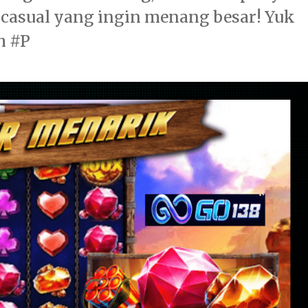
n casual yang ingin menang besar! Yuk
h #P