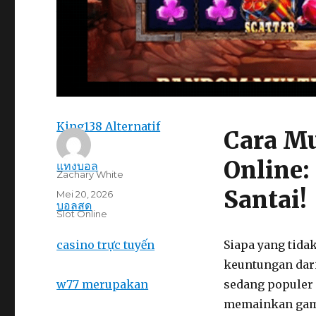
Alternatif Devil138
สล็อตเว็บตรง
King138 Alternatif
King138 Alternatif
Cara Mu
Online:
แทงบอล
Author
Zachary White
Santai!
Posted
Mei 20, 2026
บอลสด
on
Categories
Slot Online
casino trực tuyến
Siapa yang tida
keuntungan dari
w77 merupakan
sedang populer 
memainkan game