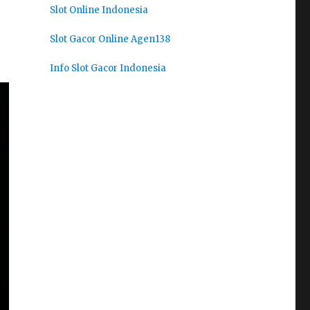
Slot Online Indonesia
Slot Gacor Online Agen138
Info Slot Gacor Indonesia