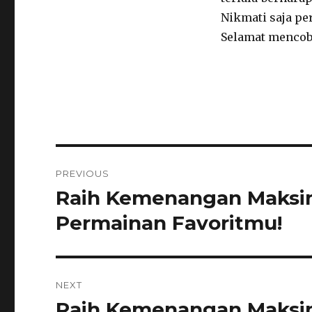
Nikmati saja pe
Selamat mencob
Navigasi
PREVIOUS
pos
Raih Kemenangan Maksima
Previous
post:
Permainan Favoritmu!
NEXT
Raih Kemenangan Maksima
Next