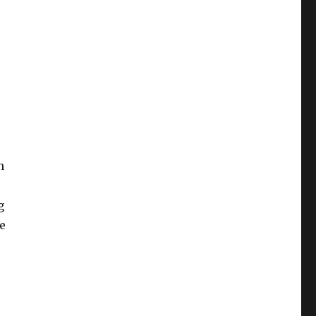
n
g
e