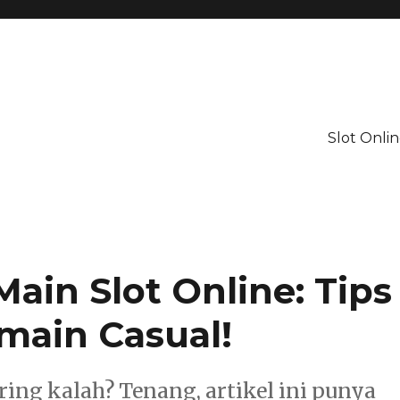
Slot Onli
ain Slot Online: Tips
ain Casual!
ring kalah? Tenang, artikel ini punya