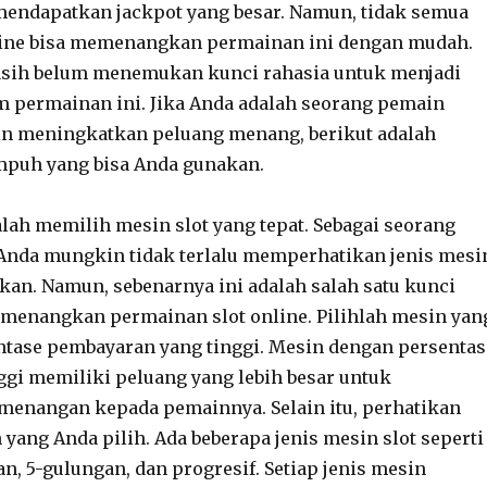
mendapatkan jackpot yang besar. Namun, tidak semua
line bisa memenangkan permainan ini dengan mudah.
sih belum menemukan kunci rahasia untuk menjadi
 permainan ini. Jika Anda adalah seorang pemain
in meningkatkan peluang menang, berikut adalah
mpuh yang bisa Anda gunakan.
lah memilih mesin slot yang tepat. Sebagai seorang
Anda mungkin tidak terlalu memperhatikan jenis mesi
an. Namun, sebenarnya ini adalah salah satu kunci
menangkan permainan slot online. Pilihlah mesin yan
ntase pembayaran yang tinggi. Mesin dengan persentas
gi memiliki peluang yang lebih besar untuk
enangan kepada pemainnya. Selain itu, perhatikan
 yang Anda pilih. Ada beberapa jenis mesin slot seperti
n, 5-gulungan, dan progresif. Setiap jenis mesin