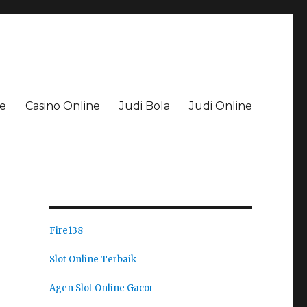
ne
Casino Online
Judi Bola
Judi Online
Fire138
Slot Online Terbaik
Agen Slot Online Gacor