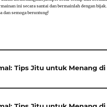
rmainan ini secara santai dan bermainlah dengan bijak.
a dan semoga beruntung!
l: Tips Jitu untuk Menang di
l: Tips Jitu untuk Menang di