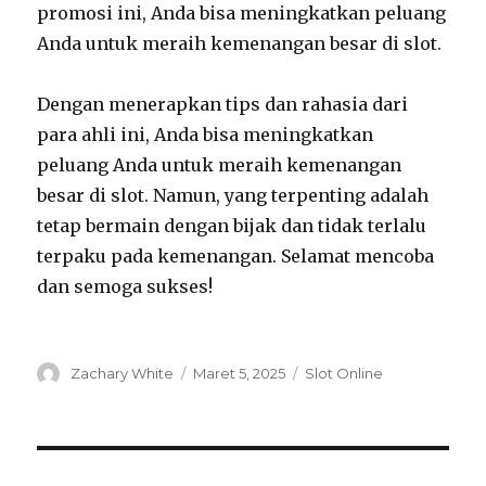
promosi ini, Anda bisa meningkatkan peluang
Anda untuk meraih kemenangan besar di slot.
Dengan menerapkan tips dan rahasia dari
para ahli ini, Anda bisa meningkatkan
peluang Anda untuk meraih kemenangan
besar di slot. Namun, yang terpenting adalah
tetap bermain dengan bijak dan tidak terlalu
terpaku pada kemenangan. Selamat mencoba
dan semoga sukses!
Author
Posted
Categories
Zachary White
Maret 5, 2025
Slot Online
on
Navigasi