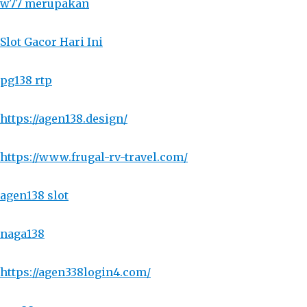
w77 merupakan
Slot Gacor Hari Ini
pg138 rtp
https://agen138.design/
https://www.frugal-rv-travel.com/
agen138 slot
naga138
https://agen338login4.com/