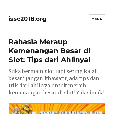
issc2018.org
MENU
Rahasia Meraup
Kemenangan Besar di
Slot: Tips dari Ahlinya!
Suka bermain slot tapi sering kalah
besar? Jangan khawatir, ada tips dan
trik dari ahlinya untuk meraih
kemenangan besar di slot! Yuk simak!