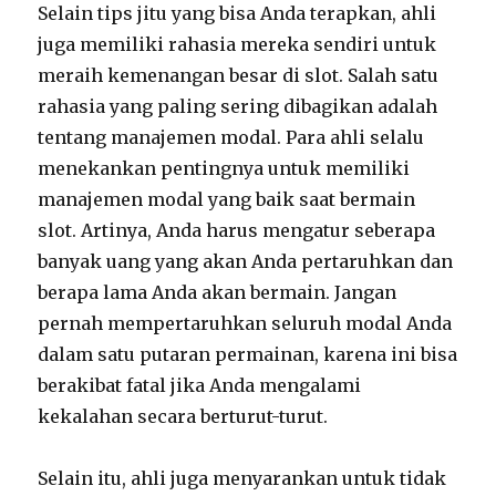
Selain tips jitu yang bisa Anda terapkan, ahli
juga memiliki rahasia mereka sendiri untuk
meraih kemenangan besar di slot. Salah satu
rahasia yang paling sering dibagikan adalah
tentang manajemen modal. Para ahli selalu
menekankan pentingnya untuk memiliki
manajemen modal yang baik saat bermain
slot. Artinya, Anda harus mengatur seberapa
banyak uang yang akan Anda pertaruhkan dan
berapa lama Anda akan bermain. Jangan
pernah mempertaruhkan seluruh modal Anda
dalam satu putaran permainan, karena ini bisa
berakibat fatal jika Anda mengalami
kekalahan secara berturut-turut.
Selain itu, ahli juga menyarankan untuk tidak