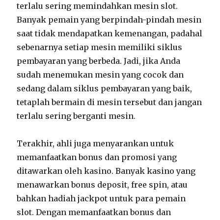
terlalu sering memindahkan mesin slot.
Banyak pemain yang berpindah-pindah mesin
saat tidak mendapatkan kemenangan, padahal
sebenarnya setiap mesin memiliki siklus
pembayaran yang berbeda. Jadi, jika Anda
sudah menemukan mesin yang cocok dan
sedang dalam siklus pembayaran yang baik,
tetaplah bermain di mesin tersebut dan jangan
terlalu sering berganti mesin.
Terakhir, ahli juga menyarankan untuk
memanfaatkan bonus dan promosi yang
ditawarkan oleh kasino. Banyak kasino yang
menawarkan bonus deposit, free spin, atau
bahkan hadiah jackpot untuk para pemain
slot. Dengan memanfaatkan bonus dan