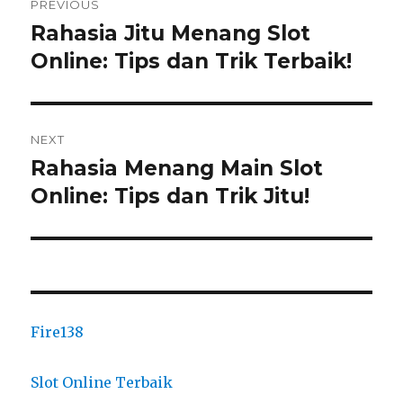
PREVIOUS
pos
Rahasia Jitu Menang Slot
Previous
post:
Online: Tips dan Trik Terbaik!
NEXT
Rahasia Menang Main Slot
Next
post:
Online: Tips dan Trik Jitu!
Fire138
Slot Online Terbaik