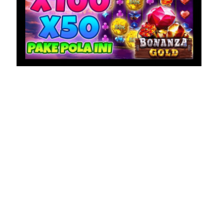
“Teknik MAXWIN Terbaru:
Solusi Praktis untuk Pekerjaan
Lebih Efisien!
Teknologi terus berkembang dan memberikan
berbagai kemudahan bagi kehidupan manusia.
Termasuk dalam dunia pekerjaan, teknologi
terus diaplikasikan untuk meningkatkan
efisiensi dan produktivitas. Salah satu