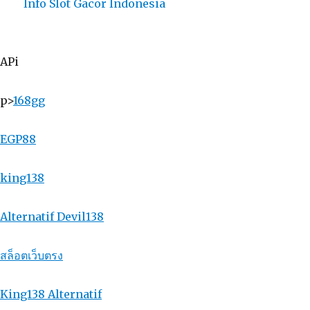
Info Slot Gacor Indonesia
APi
p>
168gg
EGP88
king138
Alternatif Devil138
สล็อตเว็บตรง
King138 Alternatif