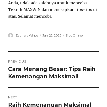
Anda, tidak ada salahnya untuk mencoba
Teknik MAXWIN dan menerapkan tips-tips di
atas. Selamat mencoba!
Author
Posted
Categories
Zachary White
Juni 22, 2026
Slot Online
on
Navigasi
PREVIOUS
pos
Cara Menang Besar: Tips Raih
Previous
post:
Kemenangan Maksimal!
NEXT
Raih Kemenangan Maksimal
Next