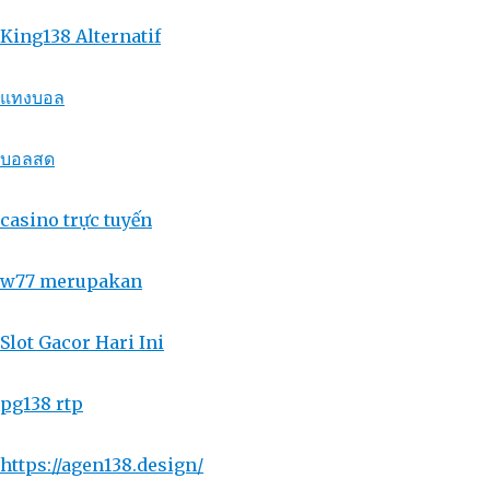
King138 Alternatif
แทงบอล
บอลสด
casino trực tuyến
w77 merupakan
Slot Gacor Hari Ini
pg138 rtp
https://agen138.design/